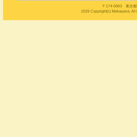
〒174-0063 東京都板
2026 Copyright(c) Mahayan